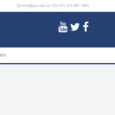
info@pec.edu.co |
(+57) 315 487 1905
NOS