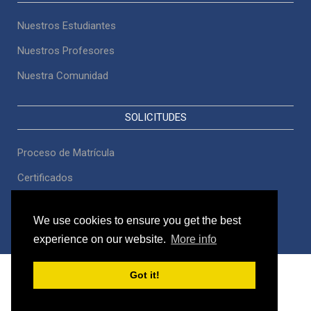
Nuestros Estudiantes
Nuestros Profesores
Nuestra Comunidad
SOLICITUDES
Proceso de Matrícula
Certificados
Constancias
We use cookies to ensure you get the best
Grados
experience on our website.
More info
Got it!
Copyright © 2019
I. E. Pablo Emilio Carvajal
Implementado por
Pacífico Hosting