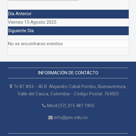
Día Anterior
Viernes 15 Agosto 2025
Siguiente Día
No se encontraron eventos
INFORMACIÓN DE CONTÁCTO
Tv 87 #S3 - 40 B. Alejandro Cabal Pombo, Buenaventura,
Valle del Cauca, Colombia - Código Postal: 764503
Móvil:(57) 315 487 1905
info@pec.edu.co